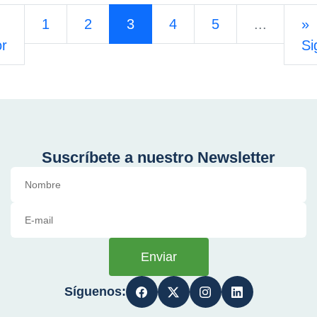
1
2
3
4
5
...
»
or
Si
Suscríbete a nuestro Newsletter
Enviar
Síguenos: