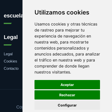
Utilizamos cookies
escuelainformatica.es
Usamos cookies y otras técnicas
de rastreo para mejorar tu
experiencia de navegación en
Legal
nuestra web, para mostrarte
contenidos personalizados y
anuncios adecuados, para analizar
Legal
el tráfico en nuestra web y para
Cookies
comprender de donde llegan
Contacto
nuestros visitantes.
Aceptar
Rechazar
Update cookies preferences
Configurar
Copyright © 2025 escuelainformatica.es