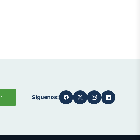
Síguenos:
r