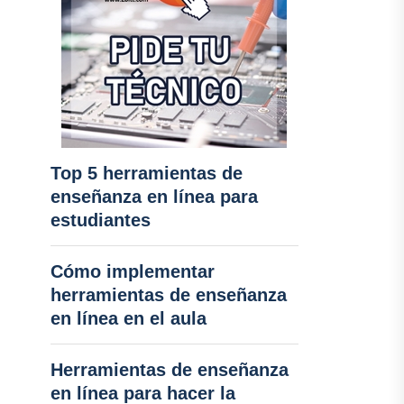
Top 5 herramientas de
enseñanza en línea para
estudiantes
Cómo implementar
herramientas de enseñanza
en línea en el aula
Herramientas de enseñanza
en línea para hacer la