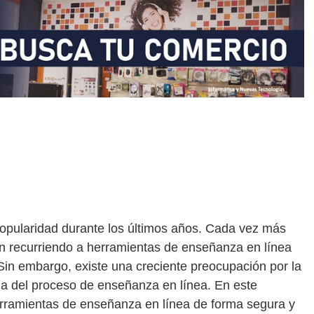
opularidad durante los últimos años. Cada vez más
n recurriendo a herramientas de enseñanza en línea
Sin embargo, existe una creciente preocupación por la
cia del proceso de enseñanza en línea. En este
erramientas de enseñanza en línea de forma segura y