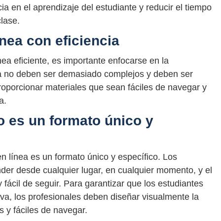
a en el aprendizaje del estudiante y reducir el tiempo
lase.
nea con eficiencia
ea eficiente, es importante enfocarse en la
za no deben ser demasiado complejos y deben ser
roporcionar materiales que sean fáciles de navegar y
a.
o es un formato único y
 línea es un formato único y específico. Los
er desde cualquier lugar, en cualquier momento, y el
 fácil de seguir. Para garantizar que los estudiantes
va, los profesionales deben diseñar visualmente la
 y fáciles de navegar.