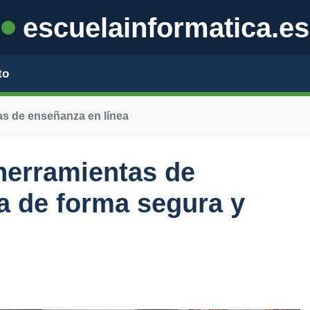
escuelainformatica.es
to
s de enseñanza en línea
herramientas de
a de forma segura y