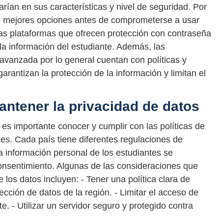
rían en sus características y nivel de seguridad. Por
 las mejores opciones antes de comprometerse a usar
as plataformas que ofrecen protección con contraseña
 la información del estudiante. Además, las
avanzada por lo general cuentan con políticas y
arantizan la protección de la información y limitan el
ntener la privacidad de datos
es importante conocer y cumplir con las políticas de
les. Cada país tiene diferentes regulaciones de
a información personal de los estudiantes se
nsentimiento. Algunas de las consideraciones que
 los datos incluyen: - Tener una política clara de
ección de datos de la región. - Limitar el acceso de
te. - Utilizar un servidor seguro y protegido contra