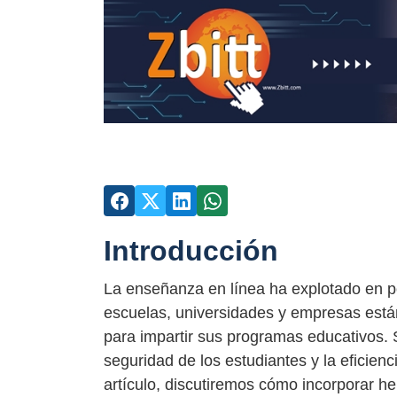
Introducción
La enseñanza en línea ha explotado en p
escuelas, universidades y empresas está
para impartir sus programas educativos. 
seguridad de los estudiantes y la eficien
artículo, discutiremos cómo incorporar h