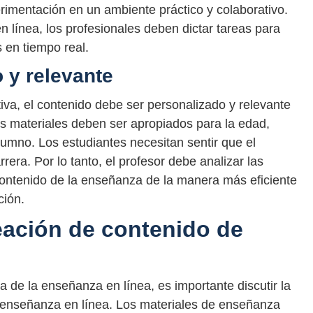
rimentación en un ambiente práctico y colaborativo.
 línea, los profesionales deben dictar tareas para
s en tiempo real.
 y relevante
iva, el contenido debe ser personalizado y relevante
los materiales deben ser apropiados para la edad,
lumno. Los estudiantes necesitan sentir que el
rera. Por lo tanto, el profesor debe analizar las
contenido de la enseñanza de la manera más eficiente
ción.
reación de contenido de
 de la enseñanza en línea, es importante discutir la
e enseñanza en línea. Los materiales de enseñanza